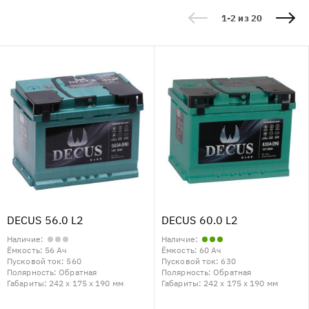
1-2 из 20
DECUS 56.0 L2
DECUS 60.0 L2
Наличие:
Наличие:
Ёмкость:
56 Ач
Ёмкость:
60 Ач
Пусковой ток:
560
Пусковой ток:
630
Полярность:
Обратная
Полярность:
Обратная
Габариты:
242 x 175 x 190 мм
Габариты:
242 x 175 x 190 мм