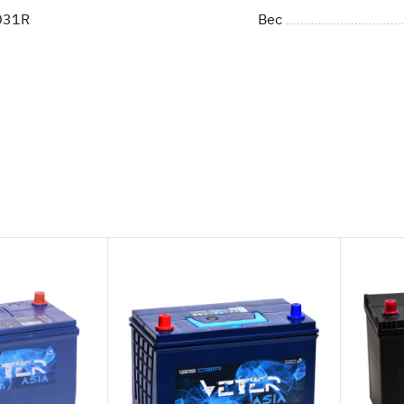
D31R
Вес