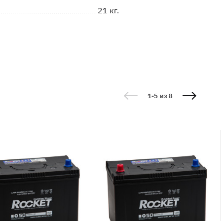
21 кг.
1-5 из 8