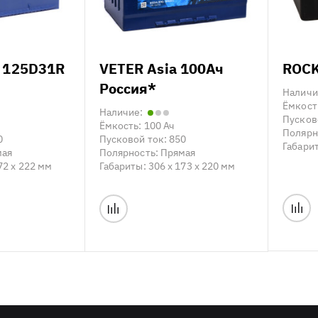
 125D31R
VETER Asia 100Ач
ROCK
Россия*
Наличи
Ёмкост
Наличие:
Пусков
Ёмкость:
100 Ач
Полярн
0
Пусковой ток:
850
Габари
мая
Полярность:
Прямая
72 x 222 мм
Габариты:
306 x 173 x 220 мм