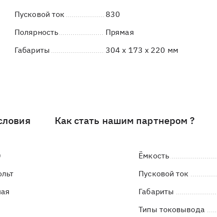
Пусковой ток
830
Полярность
Прямая
Габариты
304 x 173 x 220 мм
словия
Как стать нашим партнером ?
0
Ёмкость
ольт
Пусковой ток
мая
Габариты
Типы токовывода