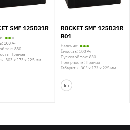
ET SMF 125D31R
ROCKET SMF 125D31R
B01
е:
ь:
100 Ач
Наличие:
ой ток:
830
Ёмкость:
100 Ач
ость:
Прямая
Пусковой ток:
830
ты:
303 x 173 x 225 мм
Полярность:
Прямая
Габариты:
303 x 173 x 225 мм