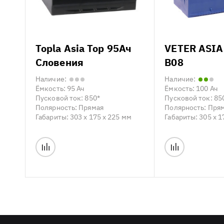
Topla Asia Top 95Ач
VETER ASIA
Словения
B08
Наличие:
Наличие:
Ёмкость:
95 Ач
Ёмкость:
100 Ач
Пусковой ток:
850*
Пусковой ток:
85
Полярность:
Прямая
Полярность:
Пря
Габариты:
303 x 175 x 225 мм
Габариты:
305 x 1