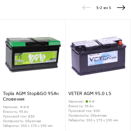
1-2 из 5
Topla AGM Stop&GO 95Ач
VETER AGM 95.0 L5
Словения
Наличие:
Ёмкость:
95 Ач
Наличие:
Пусковой ток:
850
Ёмкость:
95 Ач
Полярность:
Обратная
Пусковой ток:
850
Габариты:
353 x 175 x 190 мм
Полярность:
Обратная
Габариты:
353 x 175 x 190 мм