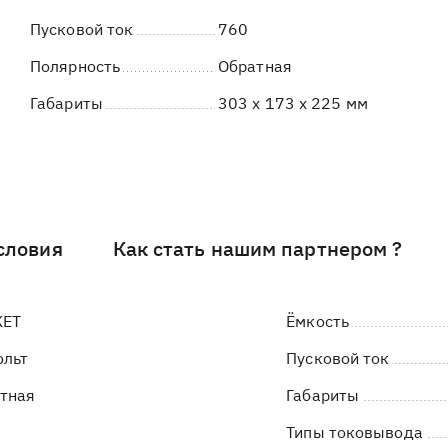
Пусковой ток
760
Полярность
Обратная
Габариты
303 x 173 x 225 мм
словия
Как стать нашим партнером ?
KET
Ёмкость
ольт
Пусковой ток
тная
Габариты
Типы токовывода