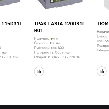
 115D31L
ТРАКТ ASIA 120D31L
ТЮМЕ
B01
Наличи
Ёмкост
Наличие:
Пусков
Ёмкость:
100 Ач
Полярн
0
Пусковой ток:
800
Габари
тная
Полярность:
Обратная
73 x 220 мм
Габариты:
304 x 173 x 220 мм