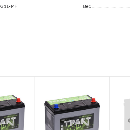
D31L-MF
Вес