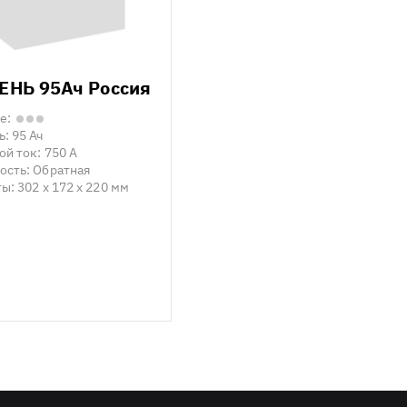
НЬ 95Ач Россия
е:
ь:
95 Ач
ой ток:
750 А
ость:
Обратная
ты:
302 x 172 x 220 мм