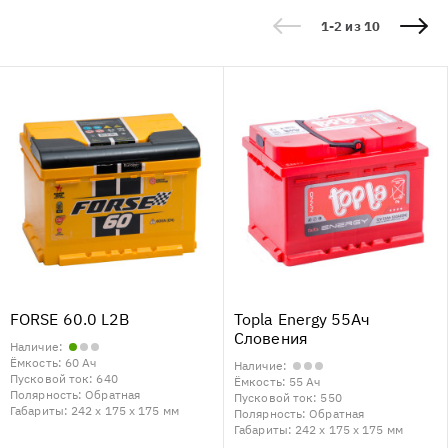
1-2 из 10
FORSE 60.0 L2B
Topla Energy 55Ач
Словения
Наличие:
Ёмкость:
60 Ач
Наличие:
Пусковой ток:
640
Ёмкость:
55 Ач
Полярность:
Обратная
Пусковой ток:
550
Габариты:
242 x 175 x 175 мм
Полярность:
Обратная
Габариты:
242 x 175 x 175 мм