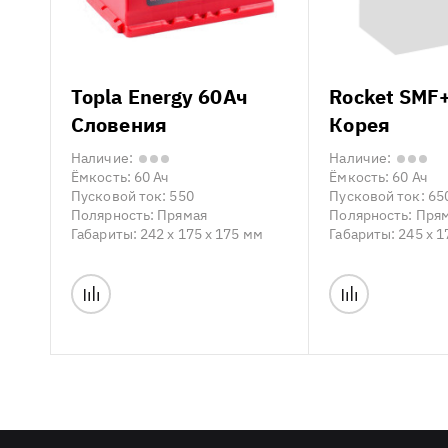
Topla Energy 60Ач
Rocket SMF
Словения
Корея
Наличие:
Наличие:
Ёмкость:
60 Ач
Ёмкость:
60 Ач
Пусковой ток:
550
Пусковой ток:
65
Полярность:
Прямая
Полярность:
Пря
Габариты:
242 x 175 x 175 мм
Габариты:
245 x 1