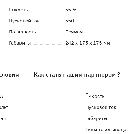
Ёмкость
55 Ач
Пусковой ток
550
Полярность
Прямая
Габариты
242 x 175 x 175 мм
словия
Как стать нашим партнером ?
LA
Ёмкость
ольт
Пусковой ток
мая
Габариты
Типы токовывода