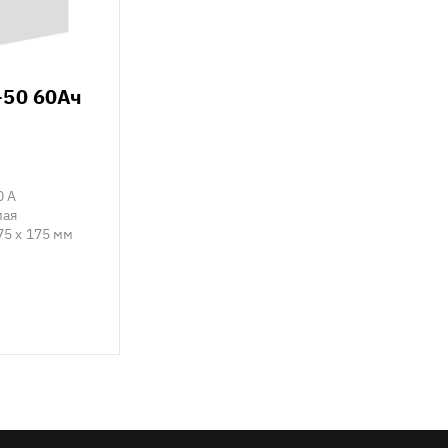
+50 60Ач
0 А
мая
75 x 175 мм