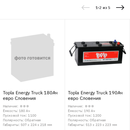
1-2 из 5
Topla Energy Truck 180Ач
Topla Energy Truck 190Ач
евро Словения
евро Словения
Наличие:
Наличие:
Ёмкость:
180 Ач
Ёмкость:
190 Ач
Пусковой ток:
1100
Пусковой ток:
1200
Полярность:
Обратная
Полярность:
Обратная
Габариты:
507 x 224 x 218 мм
Габариты:
513 x 223 x 223 мм