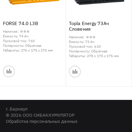
FORSE 74.0 L3B
Topla Energy 73Ач
Словения
Наличие:
Ёмкость:
74 Ач
Наличие:
Пусковой ток:
760
Ёмкость:
73 Ач
Полярность:
Обратная
Пусковой ток:
630
Габариты:
276 x 175 x 175 мм
Полярность:
Обратная
Габариты:
278 x 175 x 175 мм
г. Барнаул
© 2026 ООО СИБАККУМУЛЯТОР
Обработка персональных данных