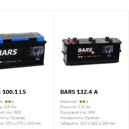
 100.1 L5
BARS 132.4 A
е:
Наличие:
ь:
100 Ач
Ёмкость:
132 Ач
ой ток:
800
Пусковой ток:
890
ость:
Прямая
Полярность:
Прямая
ты:
353 x 175 x 190 мм
Габариты:
513 x 182 x 240 мм