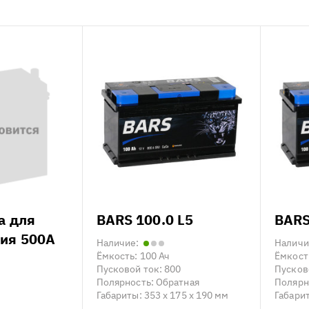
а для
BARS 100.0 L5
BARS
ия 500А
Наличие:
Наличи
Ёмкость:
100 Ач
Ёмкост
Пусковой ток:
800
Пусков
Полярность:
Обратная
Полярн
Габариты:
353 x 175 x 190 мм
Габари